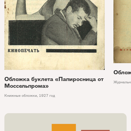
Облож
Обложка буклета «Папиросница от
Журнальн
Моссельпрома»
Книжные обложки
,
1927 год