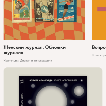
Женский журнал. Обложки
Вопро
журнала
Коллекци
Коллекции
,
Дизайн и типографика