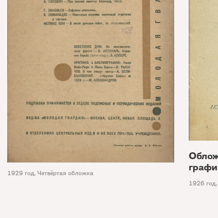
Облож
графи
1929 год
,
Четвёртая обложка
1926 год