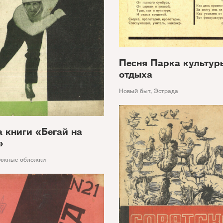
Песня Парка культур
отдыха
Новый быт
,
Эстрада
 книги «Бегай на
»
ижные обложки