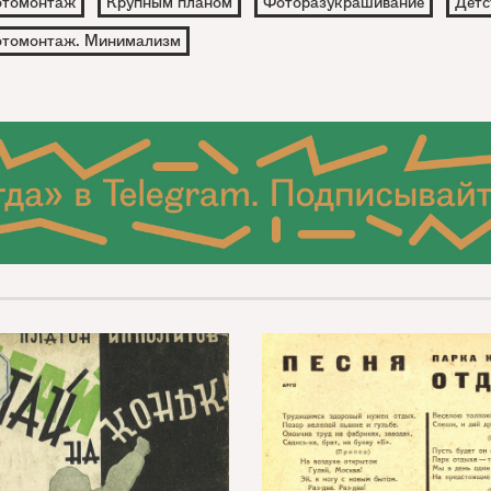
томонтаж
Крупным планом
Фоторазукрашивание
Детс
томонтаж. Минимализм