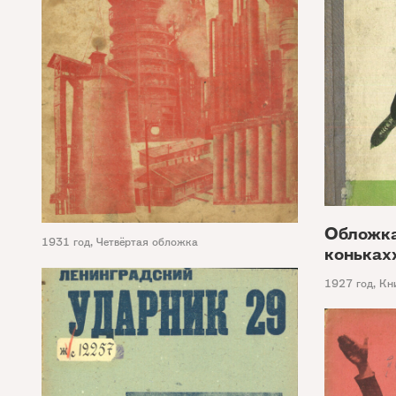
Обложка
1931 год
,
Четвёртая обложка
коньках
1927 год
,
Кн