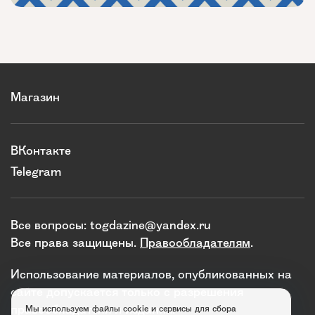
Магазин
ВКонтакте
Telegram
Все вопросы:
togdazine@yandex.ru
Все права защищены.
Правообладателям
.
Использование материалов, опубликованных на
сайте допускается только с разрешения
правообладателя и издания.
Мы используем файлы cookie и сервисы для сбора