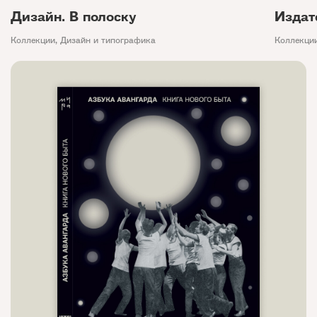
Дизайн. В полоску
Издат
Коллекции
,
Дизайн и типографика
Коллекци