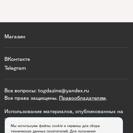
Магазин
ВКонтакте
Telegram
Все вопросы:
togdazine@yandex.ru
Все права защищены.
Правообладателям
.
Использование материалов, опубликованных на
сайте допускается только с разрешения
правообладателя и издания.
Мы используем файлы cookie и сервисы для сбора
технических данных посетителей. Для получения