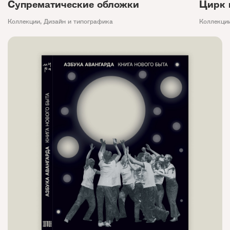
Супрематические обложки
Цирк 
Коллекции
,
Дизайн и типографика
Коллекци