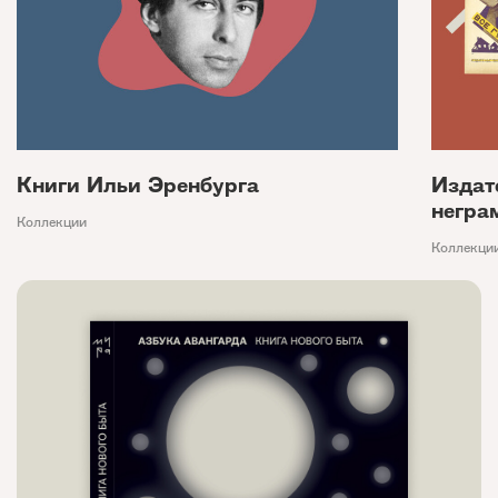
Книги Ильи Эренбурга
Издат
негра
Коллекции
Коллекци