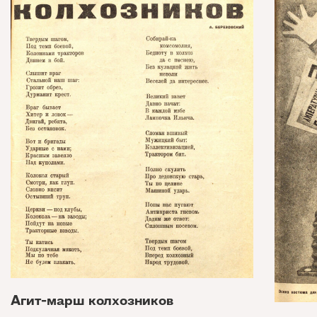
Агит-марш колхозников