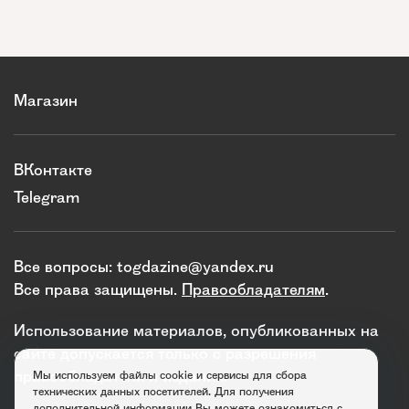
Магазин
ВКонтакте
Telegram
Все вопросы:
togdazine@yandex.ru
Все права защищены.
Правообладателям
.
Использование материалов, опубликованных на
сайте допускается только с разрешения
правообладателя и издания.
Мы используем файлы cookie и сервисы для сбора
технических данных посетителей. Для получения
дополнительной информации Вы можете ознакомиться с