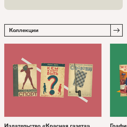
Коллекции
Издательство «Красная газета»
Графи