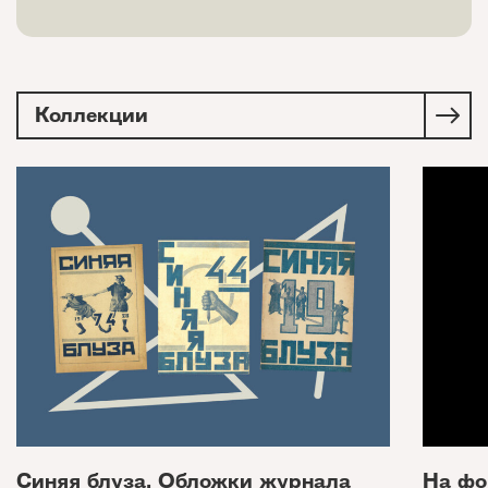
Коллекции
Синяя блуза. Обложки журнала
На фо