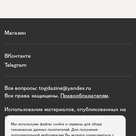
Магазин
ВКонтакте
Telegram
Все вопросы:
togdazine@yandex.ru
Все права защищены.
Правообладателям
.
Использование материалов, опубликованных на
сайте допускается только с разрешения
правообладателя и издания.
Мы используем файлы cookie и сервисы для сбора
технических данных посетителей. Для получения
дополнительной информации Вы можете ознакомиться с