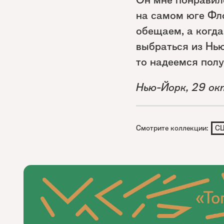
на самом юге Фло
обещаем, а когда
выбраться из Нью
то надеемся полу
Нью-Йорк, 29 ок
Смотрите коллекции:
С