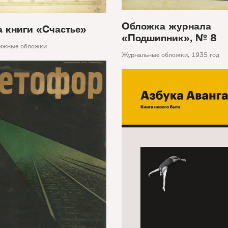
Обложка журнала
 книги «Счастье»
«Подшипник», № 8
ижные обложки
Журнальные обложки
,
1935 год