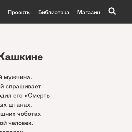
Проекты
Библиотека
Магазин
 Кашкине
й мужчина.
эй спрашивает
одил его «Смерть
ых штанах,
машних чоботах
ой человек.
 городок