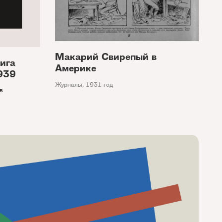
Макарий Свирепый в
ига
Америке
939
Журналы
,
1931 год
в