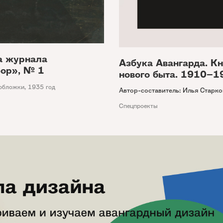
а журнала
Азбука Авангарда. Кн
ор», № 1
нового быта. 1910–1
обложки
,
1935 год
Автор-составитель: Илья Старко
Спецпроекты