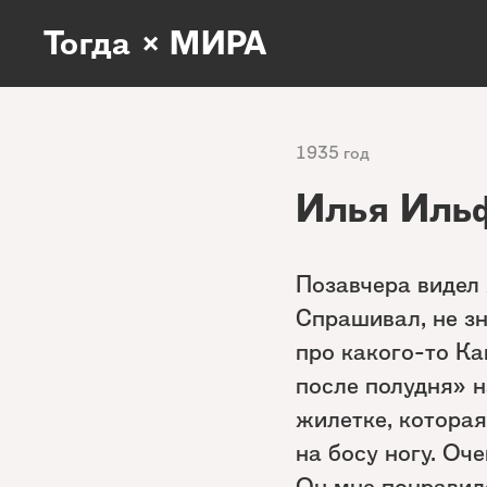
Тогда × МИРА
1935 год
Илья Ильф
Позавчера видел
Спрашивал, не з
про какого-то Ка
после полудня» н
жилетке, которая
на босу ногу. Оч
Он мне понравилс