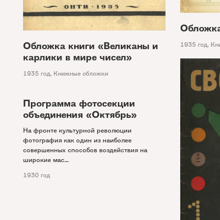
Обложка
Обложка книги «Великаны и
1935 год
,
Кн
карлики в мире чисел»
1935 год
,
Книжные обложки
Программа фотосекции
объединения «Октябрь»
На фронте культурной революции
фотография как один из наиболее
совершенных способов воздействия на
широкие мас...
1930 год