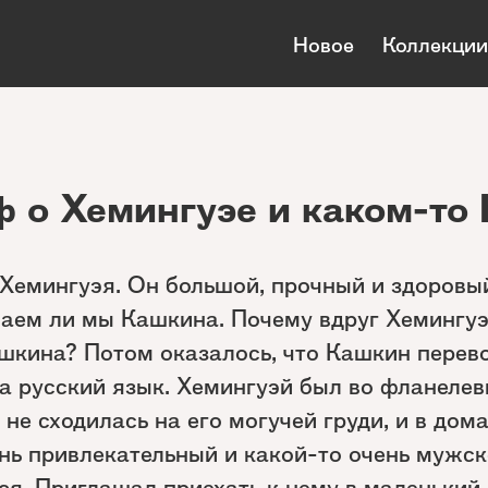
Новое
Коллекции
 о Хемингуэе и каком-то
 Хемингуэя. Он большой, прочный и здоровы
наем ли мы Кашкина. Почему вдруг Хемингу
шкина? Потом оказалось, что Кашкин перев
а русский язык. Хемингуэй был во фланелев
 не сходилась на его могучей груди, и в до
ень привлекательный и какой-то очень мужск
я. Приглашал приехать к нему в маленький