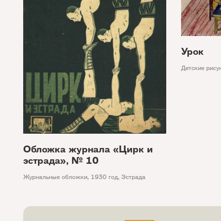
Урок
Детские рису
Обложка журнала «Цирк и
эстрада», № 10
Журнальные обложки
,
1930 год
,
Эстрада