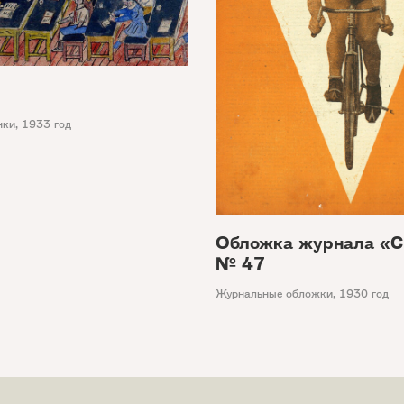
нки
,
1933 год
Обложка журнала «С
№ 47
Журнальные обложки
,
1930 год