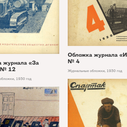
Обложка журнала «И
№ 4
 журнала «За
 № 12
Журнальные обложки
,
1930 год
обложки
,
1930 год