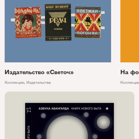
Издательство «Светоч»
На фо
Коллекции
,
Издательства
Коллекци