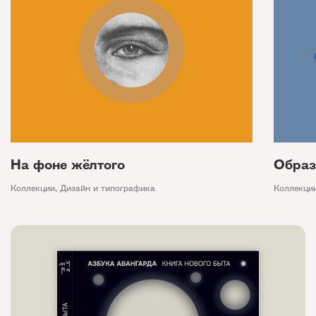
На фоне жёлтого
Образ
Коллекции
,
Дизайн и типографика
Коллекци