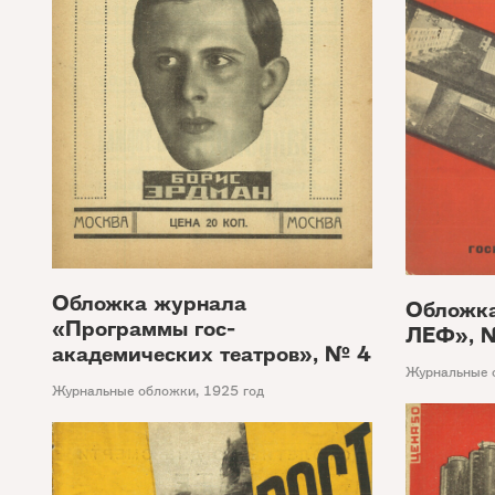
Обложка журнала
Обложк
«Программы гос-
ЛЕФ», 
академических театров», № 4
Журнальные 
Журнальные обложки
,
1925 год