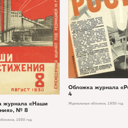
Обложка журнала «Р
4
а журнала «Наши
Журнальные обложки
,
1930 год
ния», № 8
обложки
,
1930 год