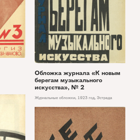
Обложка журнала «К новым
берегам музыкального
искусства», № 2
Журнальные обложки
,
1923 год
,
Эстрада