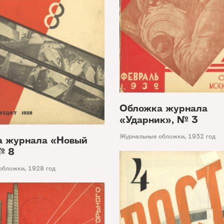
Обложка журнала
«Ударник», № 3
Журнальные обложки
,
1932 год
а журнала «Новый
№ 8
обложки
,
1928 год