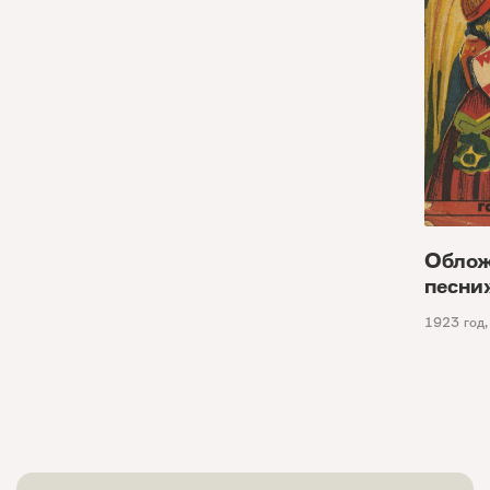
Облож
песни
1923 год