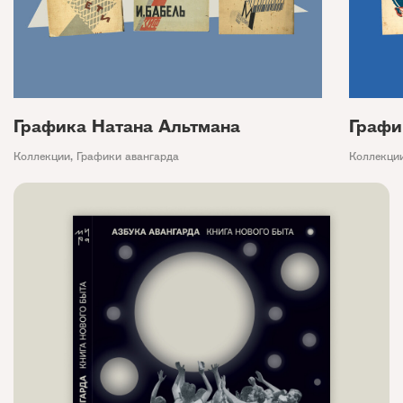
Графика Натана Альтмана
Графи
Коллекции
,
Графики авангарда
Коллекци