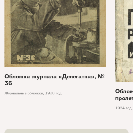
Обложка журнала «Делегатка», №
36
Облож
Журнальные обложки
,
1930 год
проле
1924 год