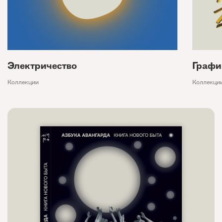
Электричество
Графи
Коллекции
Коллекци