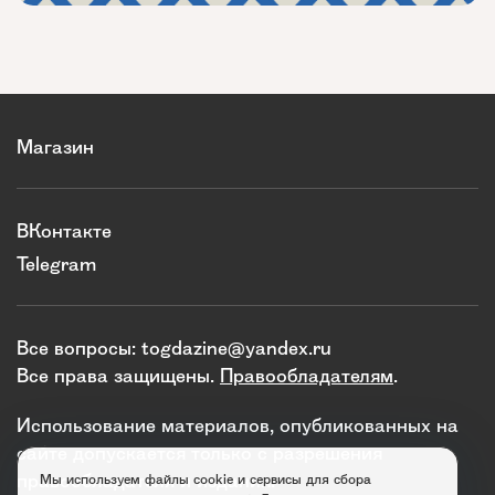
Магазин
ВКонтакте
Telegram
Все вопросы:
togdazine@yandex.ru
Все права защищены.
Правообладателям
.
Использование материалов, опубликованных на
сайте допускается только с разрешения
правообладателя и издания.
Мы используем файлы cookie и сервисы для сбора