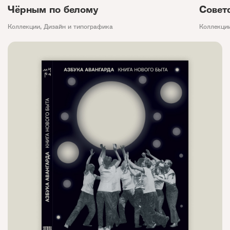
Чёрным по белому
Совет
Коллекции
,
Дизайн и типографика
Коллекци