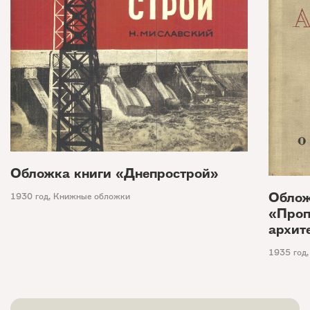
Обложка книги «Днепрострой»
Облож
1930 год
,
Книжные обложки
«Проп
архит
1935 год