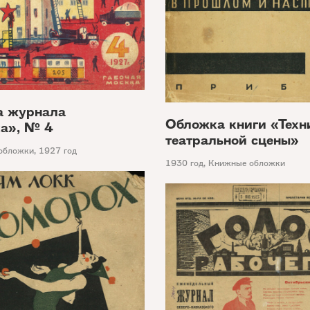
а журнала
Обложка книги «Техн
а», № 4
театральной сцены»
обложки
,
1927 год
1930 год
,
Книжные обложки