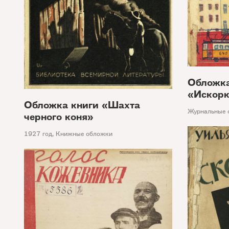
Обложк
«Искорк
Обложка книги «Шахта
Журнальные 
черного коня»
1927 год
,
Книжные обложки