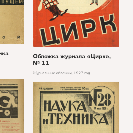
ика
Обложка журнала «Цирк»,
№ 11
Журнальные обложки
,
1927 год