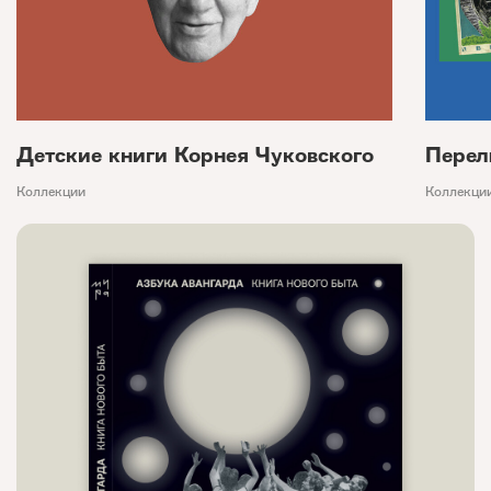
Детские книги Корнея Чуковского
Перел
Коллекции
Коллекци