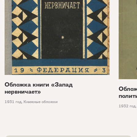
Обложка книги «Запад
Облож
нервничает»
полит
1931 год
,
Книжные обложки
1932 год