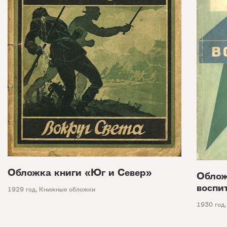
Обложка книги «Юг и Север»
Облож
воспи
1929 год
,
Книжные обложки
1930 год