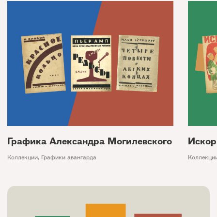
Графика Александра Могилевского
Искор
Коллекции
,
Графики авангарда
Коллекци