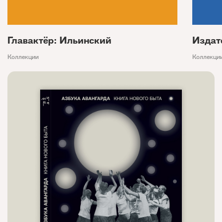
Главактёр: Ильинский
Издат
Коллекции
Коллекци