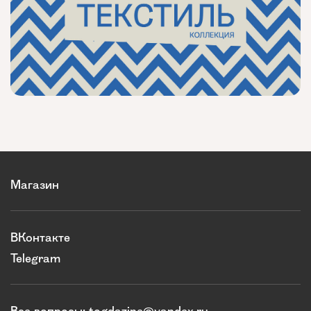
Магазин
ВКонтакте
Telegram
Все вопросы:
togdazine@yandex.ru