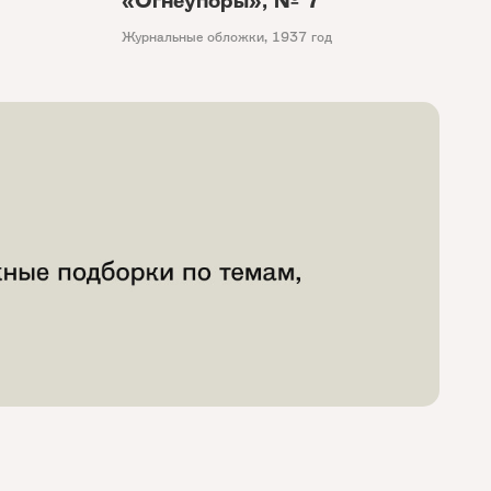
«Огнеупоры», № 7
Журнальные обложки
,
1937 год