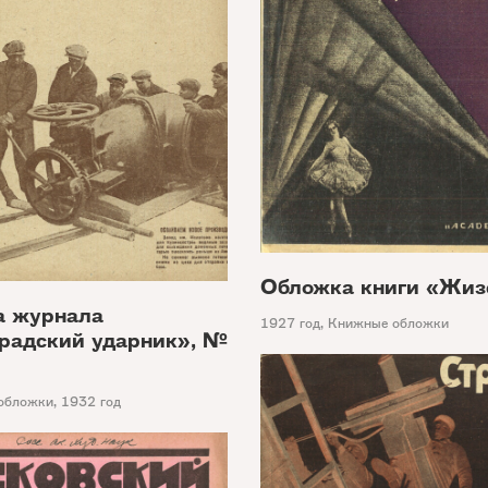
Обложка книги «Жиз
а журнала
1927 год
,
Книжные обложки
радский ударник», №
обложки
,
1932 год