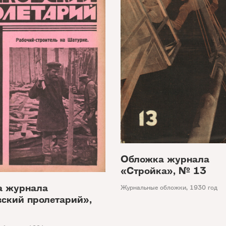
Обложка журнала
«Стройка», № 13
а журнала
Журнальные обложки
,
1930 год
ский пролетарий»,