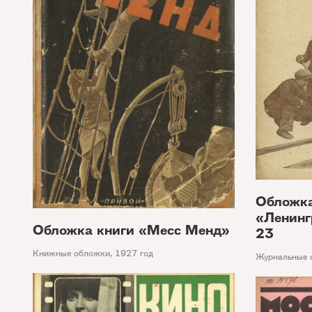
Обложк
«Ленинг
Обложка книги «Месс Менд»
23
Книжные обложки
,
1927 год
Журнальные 