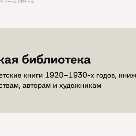
обложки
,
1924 год