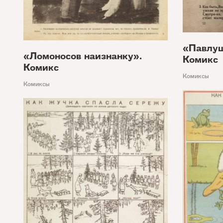
«Павлуш
«Ломоносов наизнанку».
Комикс
Комикс
Комиксы
Комиксы