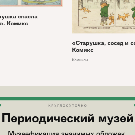
рушка спасла
». Комикс
«Старушка, сосед и с
Комикс
Комиксы