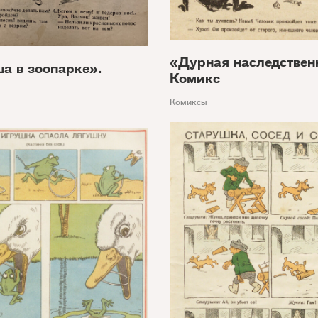
«Дурная наследствен
а в зоопарке».
Комикс
Комиксы