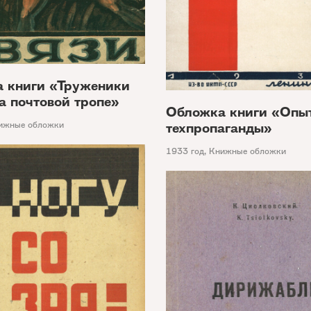
 книги «Труженики
а почтовой тропе»
Обложка книги «Опы
ижные обложки
техпропаганды»
1933 год
,
Книжные обложки