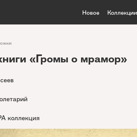
Новое
Коллекции
ложки
книги «Громы о мрамор»
Асеев
ролетарий
РА коллекция