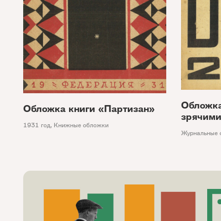
Обложка
Обложка книги «Партизан»
зрячими
1931 год
,
Книжные обложки
Журнальные 