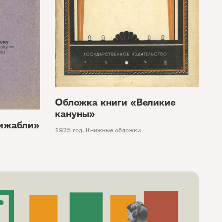
Обложка книги «Великие
кануны»
ижабли»
1925 год
,
Книжные обложки