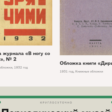
 журнала «В ногу со
», № 2
Обложка книги «Дир
обложки
,
1932 год
1931 год
,
Книжные обложки