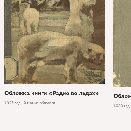
Обложка книги «Радио во льдах»
Облож
1925 год
,
Книжные обложки
1928 год