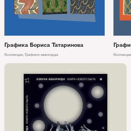
Графика Бориса Татаринова
Графи
Коллекции
,
Графики авангарда
Коллекци