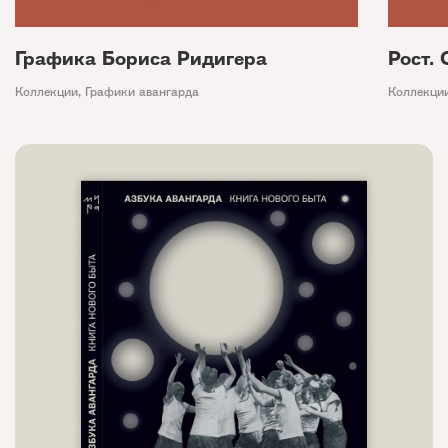
Графика Бориса Ридигера
Рост.
Коллекции
,
Графики авангарда
Коллекци