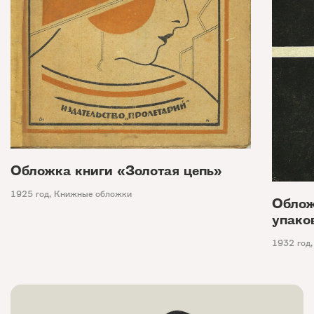
Обложка книги «Золотая цепь»
1925 год
,
Книжные обложки
Облож
упако
1932 год