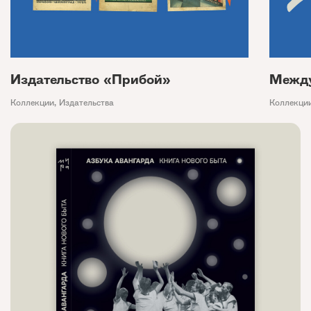
Издательство «Прибой»
Между
Коллекции
,
Издательства
Коллекци