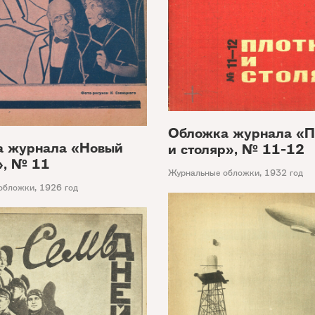
Обложка журнала «П
а журнала «Новый
и столяр», № 11-12
», № 11
Журнальные обложки
,
1932 год
обложки
,
1926 год