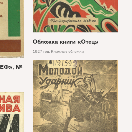
Обложка книги «Отец»
1927 год
,
Книжные обложки
ЛЕФ», №