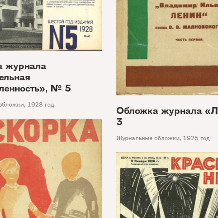
а журнала
ельная
енность», № 5
обложки
,
1928 год
Обложка журнала «
3
Журнальные обложки
,
1925 год