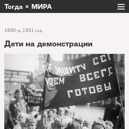
Тогда × МИРА
1930-е
,
1931 год
Дети на демонстрации