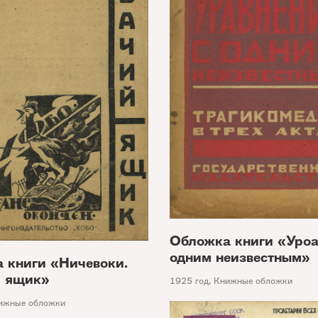
Обложка книги «Уроа
одним неизвестным»
 книги «Ничевоки.
й ящик»
1925 год
,
Книжные обложки
ижные обложки