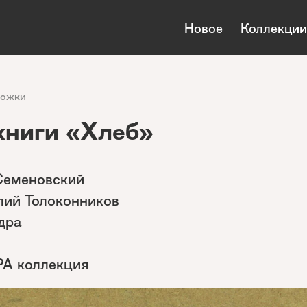
Новое
Коллекции
ложки
книги «Хлеб»
Семеновский
лий Толоконников
дра
РА коллекция