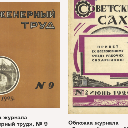
а журнала
Обложка журнала
рный труд», № 9