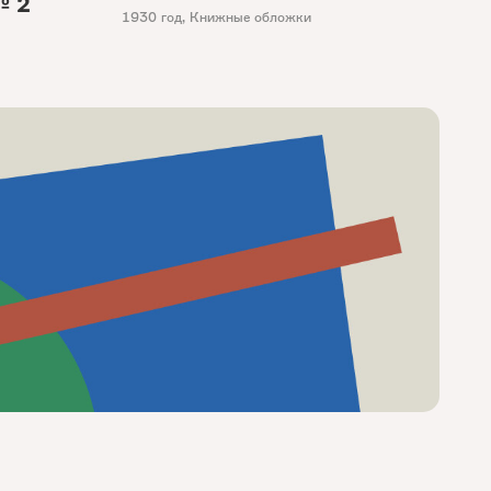
№ 2
1930 год
,
Книжные обложки