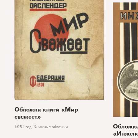
Обложка книги «Мир
свежеет»
Обложк
1931 год
,
Книжные обложки
«Инжене