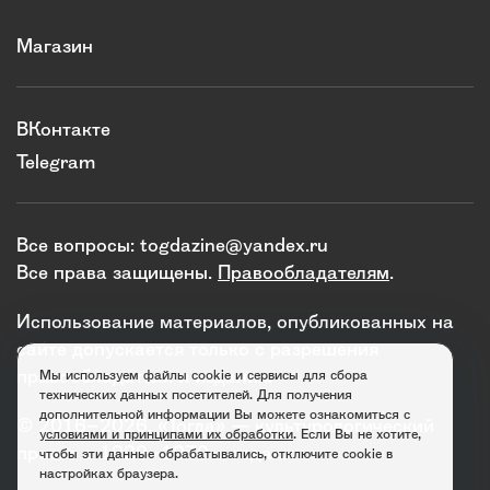
Магазин
ВКонтакте
Telegram
Все вопросы:
togdazine@yandex.ru
Все права защищены.
Правообладателям
.
Использование материалов, опубликованных на
сайте допускается только с разрешения
правообладателя и издания.
Мы используем файлы cookie и сервисы для сбора
технических данных посетителей. Для получения
дополнительной информации Вы можете ознакомиться с
© 2016–2026. «Тогда» — культурологический
условиями и принципами их обработки
. Если Вы не хотите,
проект о 1920–1930-х годах.
чтобы эти данные обрабатывались, отключите cookie в
настройках браузера.