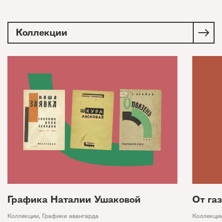
Коллекции
Графика Наталии Ушаковой
От га
Коллекции
,
Графики авангарда
Коллекци