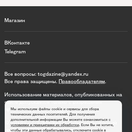
Магазин
ВКонтакте
Telegram
Все вопросы:
togdazine@yandex.ru
Все права защищены.
Правообладателям
.
Использование материалов, опубликованных на
сайте допускается только с разрешения
правообладателя и издания.
Мы используем файлы cookie и сервисы для сбора
технических данных посетителей. Для получения
дополнительной информации Вы можете ознакомиться с
© 2016–2026. «Тогда» — культурологический
условиями и принципами их обработки
. Если Вы не хотите,
проект о 1920–1930-х годах.
чтобы эти данные обрабатывались, отключите cookie в