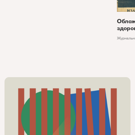
Облож
здоро
Журнальн