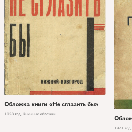
Обложка книги «Не сглазить бы»
1928 год
,
Книжные обложки
Облож
1931 год