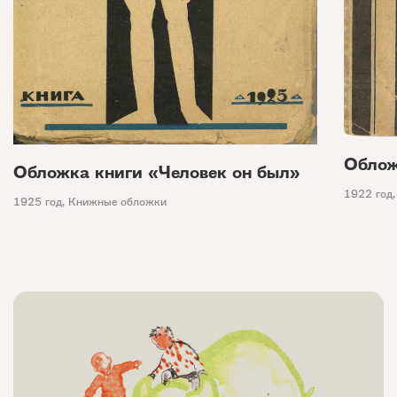
Облож
Обложка книги «Человек он был»
1922 год
1925 год
,
Книжные обложки