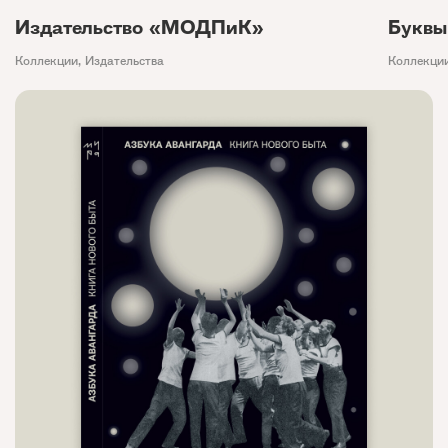
Издательство «МОДПиК»
Буквы
Коллекции
,
Издательства
Коллекци