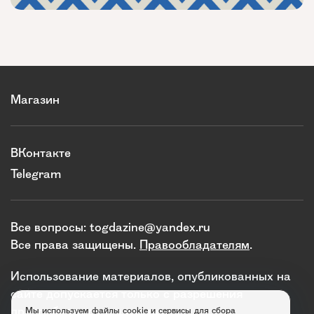
Магазин
ВКонтакте
Telegram
Все вопросы:
togdazine@yandex.ru
Все права защищены.
Правообладателям
.
Использование материалов, опубликованных на
сайте допускается только с разрешения
правообладателя и издания.
Мы используем файлы cookie и сервисы для сбора