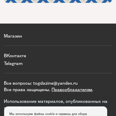
Магазин
ВКонтакте
Telegram
Все вопросы:
togdazine@yandex.ru
Все права защищены.
Правообладателям
.
Использование материалов, опубликованных на
сайте допускается только с разрешения
правообладателя и издания.
Мы используем файлы cookie и сервисы для сбора