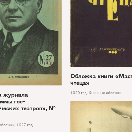
Обложка книги «Маст
чтеца»
1929 год
,
Книжные обложки
а журнала
ммы гос-
ческих театров», №
обложки
,
1927 год