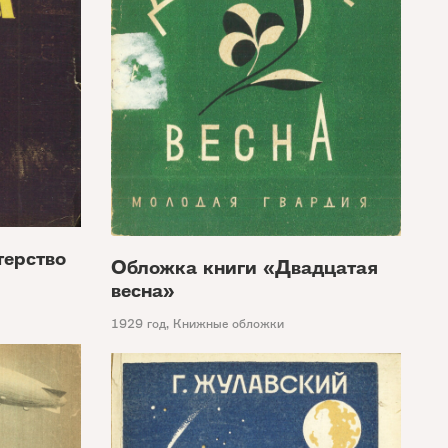
ерство
Обложка книги «Двадцатая
весна»
1929 год
,
Книжные обложки