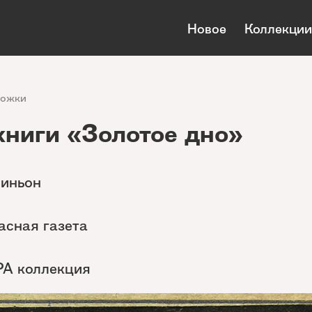
Новое
Коллекции
ложки
ниги «Золотое дно»
виньон
асная газета
РА коллекция