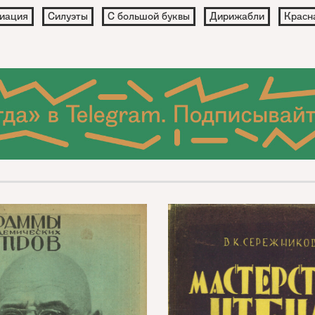
иация
Силуэты
С большой буквы
Дирижабли
Красн