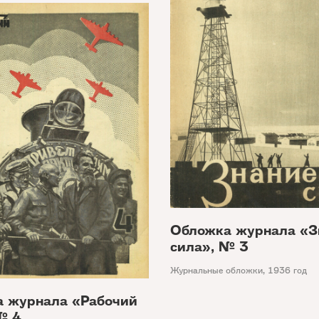
Обложка журнала «З
сила», № 3
Журнальные обложки
,
1936 год
 журнала «Рабочий
№ 4