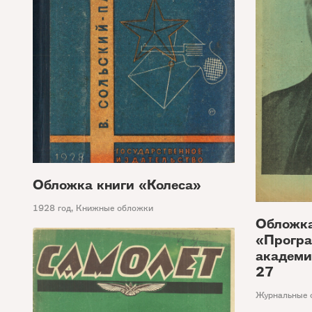
Обложка книги «Колеса»
1928 год
,
Книжные обложки
Обложк
«Програ
академи
27
Журнальные 