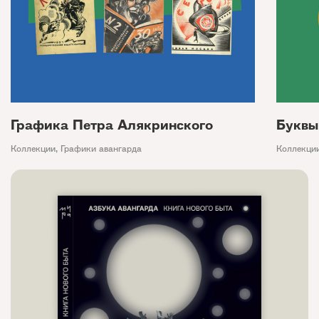
Графика Петра Алякринского
Буквы
Коллекции
,
Графики авангарда
Коллекци