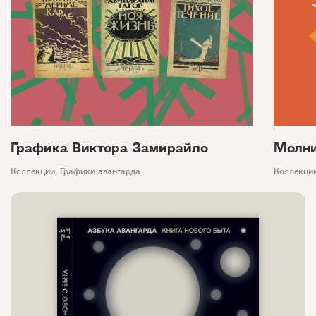
Графика Виктора Замирайло
Молни
Коллекции
,
Графики авангарда
Коллекци