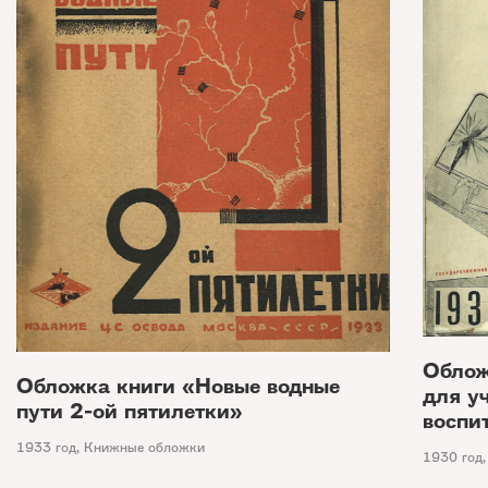
Облож
Обложка книги «Новые водные
для у
пути 2-ой пятилетки»
воспи
1933 год
,
Книжные обложки
1930 год