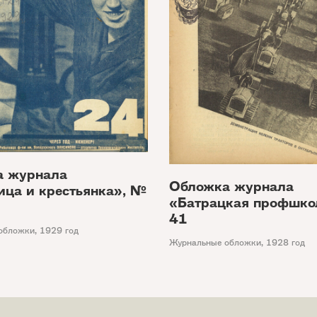
а журнала
Обложка журнала
ица и крестьянка», №
«Батрацкая профшко
41
обложки
,
1929 год
Журнальные обложки
,
1928 год