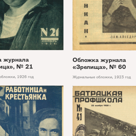
а журнала
Обложка журнала
ица», № 21
«Зрелища», № 60
обложки
,
1926 год
Журнальные обложки
,
1923 год