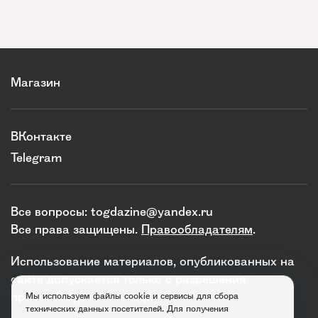
Магазин
ВКонтакте
Telegram
Все вопросы:
togdazine@yandex.ru
Все права защищены.
Правообладателям
.
Использование материалов, опубликованных на
сайте допускается только с разрешения
правообладателя и издания.
Мы используем файлы cookie и сервисы для сбора
технических данных посетителей. Для получения