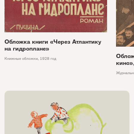
Обложка книги «Через Атлантику
на гидроплане»
Облож
Книжные обложки
,
1928 год
кино»
Журнальн