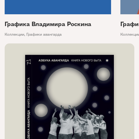
Графика Владимира Роскина
Графи
Коллекции
,
Графики авангарда
Коллекци