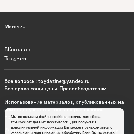
Магазин
ВКонтакте
Telegram
Все вопросы:
togdazine@yandex.ru
Все права защищены.
Правообладателям
.
Использование материалов, опубликованных на
сайте допускается только с разрешения
правообладателя и издания.
Мы используем файлы cookie и сервисы для сбора
технических данных посетителей. Для получения
дополнительной информации Вы можете ознакомиться с
© 2016–2026. «Тогда» — культурологический
условиями и принципами их обработки
. Если Вы не хотите,