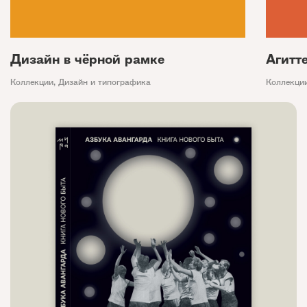
Дизайн в чёрной рамке
Агитт
Коллекции
,
Дизайн и типографика
Коллекци