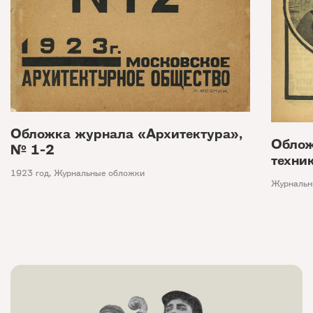
Обложка журнала «Архитектура»,
Облож
№ 1-2
техни
1923 год
,
Журнальные обложки
Журнальн