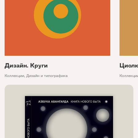
Дизайн. Круги
Циолк
Коллекции
,
Дизайн и типографика
Коллекци