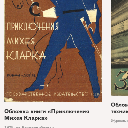
Облож
техни
Обложка книги «Приключения
Михея Кларка»
Журнальн
1928 год
,
Книжные обложки