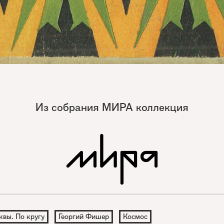
Из собрания МИРА коллекция
квы. По кругу
Георгий Фишер
Космос