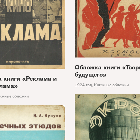
Обложка книги «Тво
будущего»
 книги «Реклама и
лама»
1924 год
,
Книжные обложки
ижные обложки