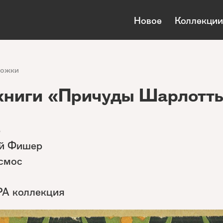
Новое
Коллекции
ложки
книги «Причуды Шарлотт
р
ий Фишер
осмос
РА коллекция