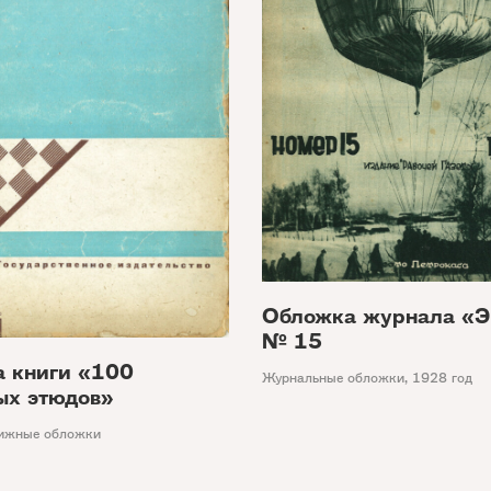
Обложка журнала «Э
№ 15
 книги «100
Журнальные обложки
,
1928 год
х этюдов»
ижные обложки