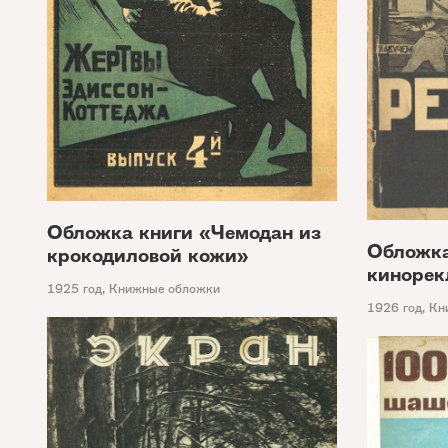
Обложка книги «Чемодан из
Обложка
крокодиловой кожи»
кинорек
1925 год
,
Книжные обложки
1926 год
,
Кн