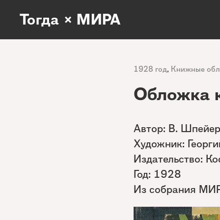
Тогда × МИРА
1928 год
,
Книжные об
Обложка 
Автор: В. Шпейе
Художник: Георг
Издательство: К
Год: 1928
Из собрания МИ