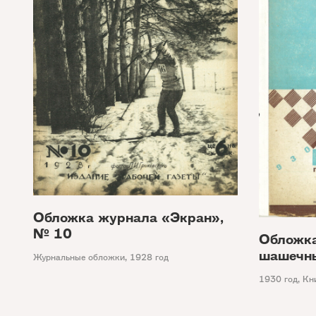
Обложка журнала «Экран»,
№ 10
Обложка
шашечны
Журнальные обложки
,
1928 год
1930 год
,
Кн