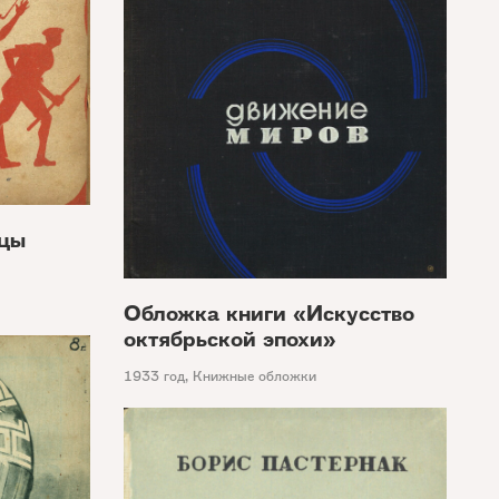
рцы
Обложка книги «Искусство
октябрьской эпохи»
1933 год
,
Книжные обложки