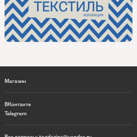
Магазин
ВКонтакте
Telegram
Все вопросы:
togdazine@yandex.ru