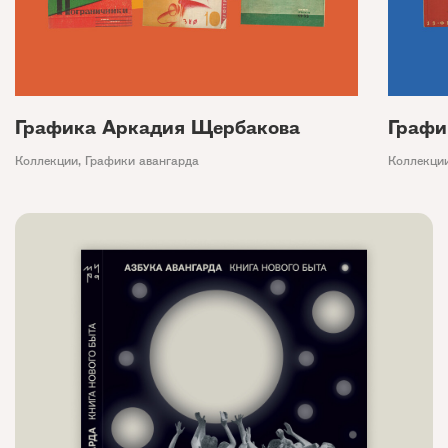
Графика Аркадия Щербакова
Графи
Коллекции
,
Графики авангарда
Коллекци