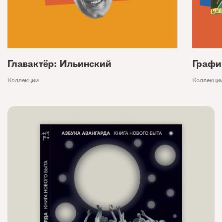
Главактёр: Ильинский
Графи
Коллекции
Коллекци