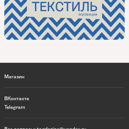
Магазин
ВКонтакте
Telegram
Все вопросы:
togdazine@yandex.ru